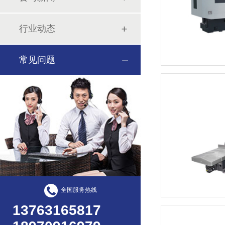
行业动态
常见问题
全国服务热线
13763165817